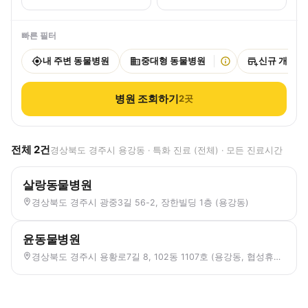
빠른 필터
내 주변 동물병원
중대형 동물병원
신규 개원
병원 조회하기
2
곳
전체
2
건
경상북도 경주시 용강동 · 특화 진료 (전체) · 모든 진료시간
살랑동물병원
경상북도 경주시 광중3길 56-2, 장한빌딩 1층 (용강동)
윤동물병원
경상북도 경주시 용황로7길 8, 102동 1107호 (용강동, 협성휴포레용황)