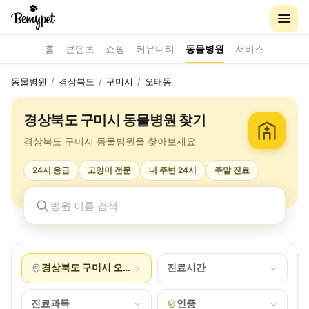
홈
콘텐츠
쇼핑
커뮤니티
동물병원
서비스
동물병원
/
경상북도
/
구미시
/
오태동
경상북도 구미시 동물병원 찾기
경상북도 구미시 동물병원을 찾아보세요
24시 응급
고양이 전문
내 주변 24시
주말 진료
경상북도 구미시 오태동
진료시간
진료과목
인증