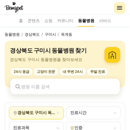
홈
콘텐츠
쇼핑
커뮤니티
동물병원
서비스
동물병원
/
경상북도
/
구미시
/
옥계동
경상북도 구미시 동물병원 찾기
경상북도 구미시 동물병원을 찾아보세요
24시 응급
고양이 전문
내 주변 24시
주말 진료
경상북도 구미시 옥계동
진료시간
진료과목
인증