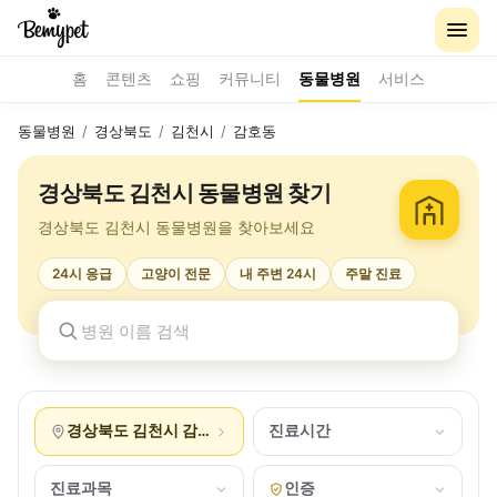
홈
콘텐츠
쇼핑
커뮤니티
동물병원
서비스
동물병원
/
경상북도
/
김천시
/
감호동
경상북도 김천시 동물병원 찾기
경상북도 김천시 동물병원을 찾아보세요
24시 응급
고양이 전문
내 주변 24시
주말 진료
경상북도 김천시 감호동
진료시간
진료과목
인증