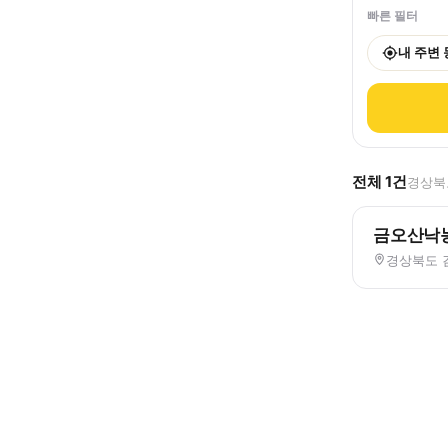
빠른 필터
내 주변
전체
1
건
경상북도
금오산낙
경상북도 김