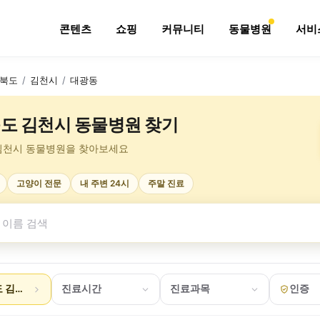
콘텐츠
쇼핑
커뮤니티
동물병원
서비
북도
/
김천시
/
대광동
도 김천시 동물병원 찾기
김천시 동물병원을 찾아보세요
고양이 전문
내 주변 24시
주말 진료
 김천시 대광동
진료시간
진료과목
인증