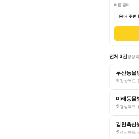
빠른 필터
내 주변
전체
3
건
경상북
두산동물
경상북도 김
미래동물
경상북도 김
김천축산
경상북도 김