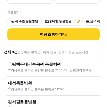
빠른 필터
내 주변 동물병원
중대형 동물병원
신규 개원
병원 조회하기
8
곳
전체
8
건
경상북도 봉화군 · 특화 진료 (전체) · 모든 진료시간
국립백두대간수목원 동물병원
경상북도 봉화군 춘양면 문수로 2160-53 (산림환경연구동)
내성동물병원
경상북도 봉화군 봉화읍 봉화로 1129-1
김서필동물병원