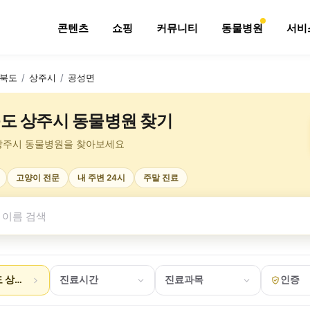
콘텐츠
쇼핑
커뮤니티
동물병원
서비
북도
/
상주시
/
공성면
도 상주시 동물병원 찾기
상주시 동물병원을 찾아보세요
고양이 전문
내 주변 24시
주말 진료
 상주시 공성면
진료시간
진료과목
인증