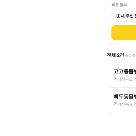
빠른 필터
내 주변
전체
2
건
경상북도
고고동물
경상북도 
백두동물
경상북도 