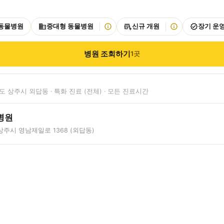
 동물병원
중대형 동물병원
신규 개원
장기 운
병원 조회하기
1
곳
 상주시 외답동 · 특화 진료 (전체) · 모든 진료시간
병원
주시 영남제일로 1368 (외답동)