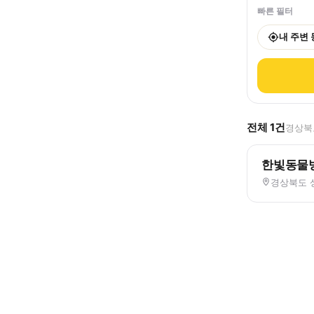
빠른 필터
내 주변
전체
1
건
경상북도
한빛동물
경상북도 상