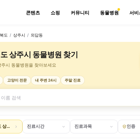
콘텐츠
쇼핑
커뮤니티
동물병원
서비
북도
/
상주시
/
외답동
도 상주시 동물병원 찾기
상주시 동물병원을 찾아보세요
고양이 전문
내 주변 24시
주말 진료
 상주시 외답동
진료시간
진료과목
인증