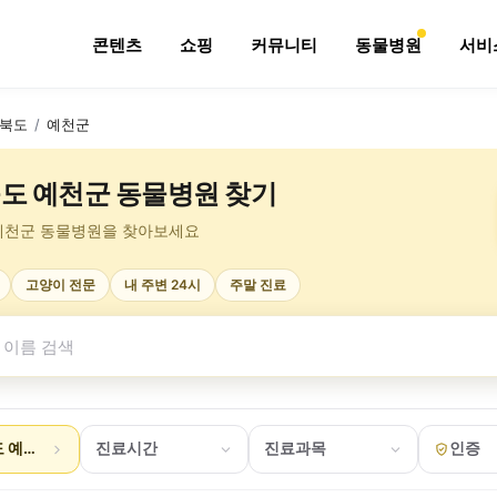
콘텐츠
쇼핑
커뮤니티
동물병원
서비
북도
/
예천군
도 예천군 동물병원 찾기
예천군 동물병원을 찾아보세요
고양이 전문
내 주변 24시
주말 진료
 예천군
진료시간
진료과목
인증