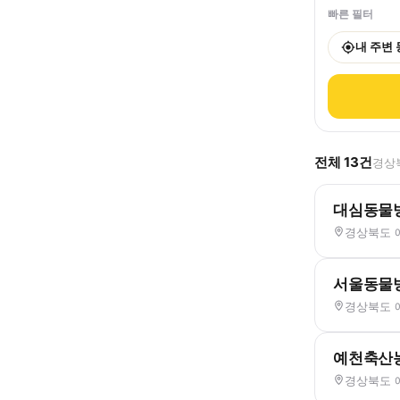
빠른 필터
내 주변
전체
13
건
경상북
대심동물
경상북도 
서울동물
경상북도 
예천축산
경상북도 