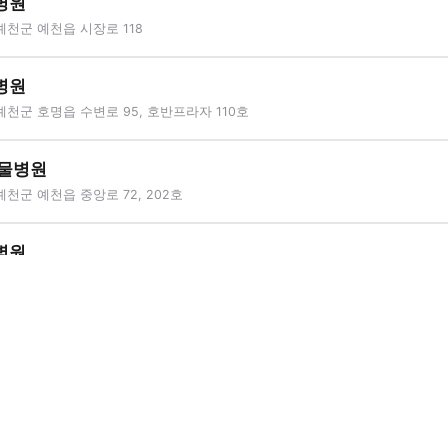
병원
천군 예천읍 시장로 118
병원
천군 호명읍 수변로 95, 호반프라자 110호
동물병원
천군 예천읍 중앙로 72, 202호
병원
예천군 지보면 지보로 184
병원
천군 호명읍 새움3로 26, 에비뉴타워 203호