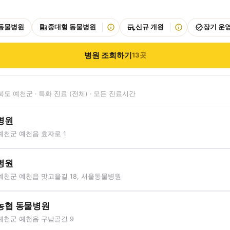
 동물병원
중대형 동물병원
신규 개원
장기 운
병원 조회하기
13
곳
도 예천군 · 특화 진료 (전체) · 모든 진료시간
병원
예천군 예천읍 효자로 1
병원
예천군 예천읍 맛고을길 18, 서울동물병원
농협 동물병원
예천군 예천읍 구남골길 9