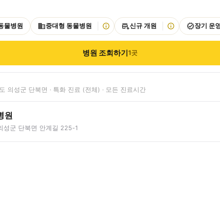
 동물병원
중대형 동물병원
신규 개원
장기 운
병원 조회하기
1
곳
 의성군 단북면 · 특화 진료 (전체) · 모든 진료시간
병원
성군 단북면 안계길 225-1