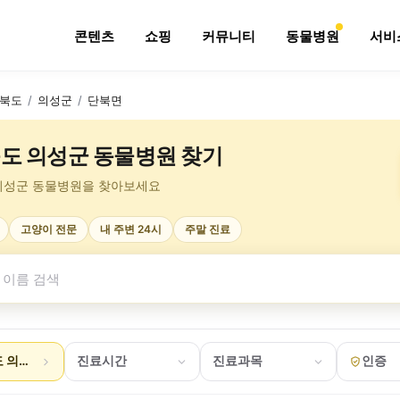
콘텐츠
쇼핑
커뮤니티
동물병원
서비
북도
/
의성군
/
단북면
도 의성군 동물병원 찾기
의성군 동물병원을 찾아보세요
고양이 전문
내 주변 24시
주말 진료
 의성군 단북면
진료시간
진료과목
인증