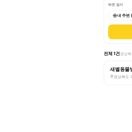
빠른 필터
내 주변
전체
1
건
경상북도
새별동물
경상북도 의