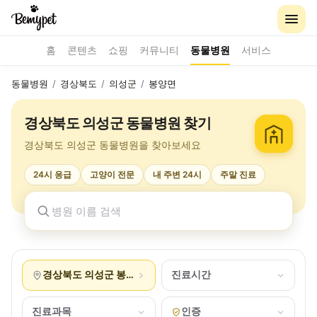
홈
콘텐츠
쇼핑
커뮤니티
동물병원
서비스
동물병원
/
경상북도
/
의성군
/
봉양면
경상북도 의성군 동물병원 찾기
경상북도 의성군 동물병원을 찾아보세요
24시 응급
고양이 전문
내 주변 24시
주말 진료
경상북도 의성군 봉양면
진료시간
진료과목
인증