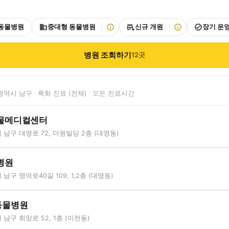
 동물병원
중대형 동물병원
신규 개원
장기 운
병원 조회하기
12
곳
역시 남구 · 특화 진료 (전체) · 모든 진료시간
물메디컬센터
남구 대명로 72, 더원빌딩 2층 (대명동)
병원
남구 명덕로40길 109, 1,2층 (대명동)
동물병원
남구 희망로 52, 1층 (이천동)