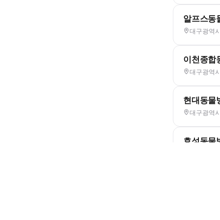
알프스동
대구광역시 
이천종합
대구광역시 
현대동물
대구광역시 
효성동물
대구광역시 
회사소개
제휴제안
이용약관
개인정보처리방침
크리에이터 신청
동물병원
고객센