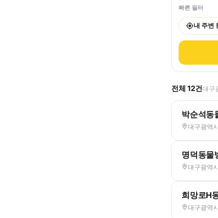
빠른 필터
내 주변
전체
12
건
대구광
박순석동
대구광역시 
명덕동물
대구광역시 
희망로H
대구광역시 