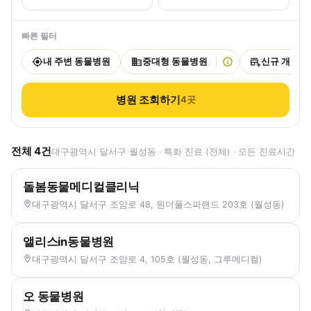
빠른 필터
내 주변 동물병원
중대형 동물병원
신규 개원
병원 조회하기
4
곳
전체
4
건
대구광역시 달서구 월성동 · 특화 진료 (전체) · 모든 진료시간
돌봄동물메디컬클리닉
대구광역시 달서구 조암로 48, 원더풀스파랜드 203호 (월성동)
앨리스in동물병원
대구광역시 달서구 조암로 4, 105호 (월성동, 그루메디컬)
오 동물병원