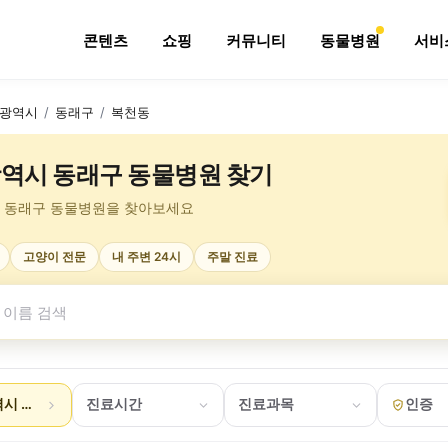
콘텐츠
쇼핑
커뮤니티
동물병원
서비
광역시
/
동래구
/
복천동
역시 동래구 동물병원 찾기
 동래구 동물병원을 찾아보세요
고양이 전문
내 주변 24시
주말 진료
시 동래구 복천동
진료시간
진료과목
인증