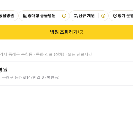
 동물병원
중대형 동물병원
신규 개원
장기 운
병원 조회하기
1
곳
시 동래구 복천동 · 특화 진료 (전체) · 모든 진료시간
병원
동래구 동래로147번길 6 (복천동)