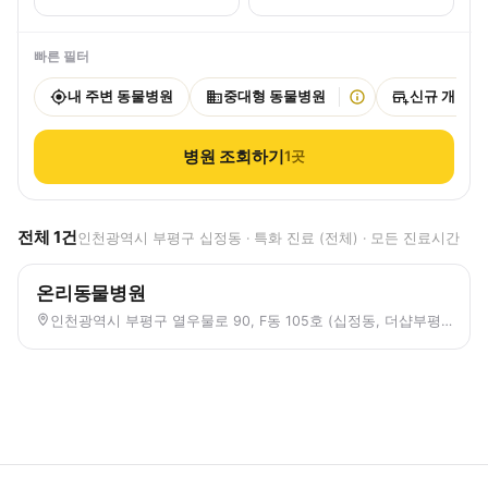
빠른 필터
내 주변 동물병원
중대형 동물병원
신규 개원
병원 조회하기
1
곳
전체
1
건
인천광역시 부평구 십정동 · 특화 진료 (전체) · 모든 진료시간
온리동물병원
인천광역시 부평구 열우물로 90, F동 105호 (십정동, 더샵부평센트럴시티)