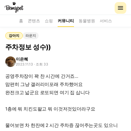
홈
콘텐츠
쇼핑
커뮤니티
동물병원
서비스
강아지
라운지
주차정보 성수))
이은혜
2023.11.13
· 조회 33
공영주차장이 꽉 찬 시간에 간거죠…
맘편히 그냥 갤러리이포래 주차했어요
완전크고 넓군요 로또되면 여기 집 삽니다
1층에 뭐 치킨도팔고 뭐 이것저것있더라구요
물어보면 차 한잔에 2 시간 주차증 끊어주는곳도 있으니