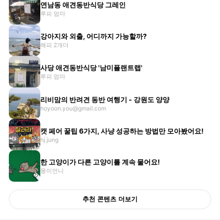
연남동 애견동반식당 그레인
루피 엄마
강아지와 외출, 어디까지 가능할까?
해피 2개더
사당 애견동반식당 '남미플랜트랩'
루피 엄마
리비맘의 반려견 동반 여행기 - 강원도 양양
hoyoon.you@gmail.com
캣 페어 꿀팁 6가지, 사냥 성공하는 방법만 모아봤어요!
hj.jung
한 고양이가 다른 고양이를 계속 물어요!
몽이언니
추천 콘텐츠 더보기