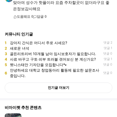
맞아여 성수가 핫플이라 요즘 주차할곳이 없더라구요 좋
은정보감사해요
도움돼요
0
답글
0
커뮤니티 인기글
1
강아지 간식은 어디서 주로 사세요?
댓글 2
2
새로운 녀석
댓글 1
3
골든리트리버 10개월 남아 임시보호자가 필요합니다.
댓글 0
4
사료 바꾸고 구토·피부 트러블 겪어보신 분 계신가요?
댓글 1
5
펫니스태안 기자단을 모집합니다🐾
댓글 0
안녕하세요 대학교 창업동아리 활동에 필요한 설문조사
6
댓글 0
중입니다.
인기글 더보기
비마이펫 추천 콘텐츠