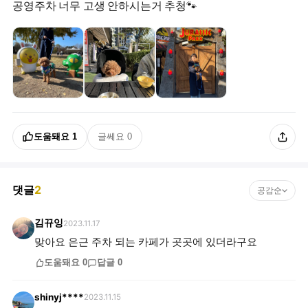
공영주차 너무 고생 안하시는거 추청🐾
도움돼요
1
글쎄요
0
댓글
2
공감순
김뀨잉
2023.11.17
맞아요 은근 주차 되는 카페가 곳곳에 있더라구요
도움돼요
0
답글
0
shinyj****
2023.11.15