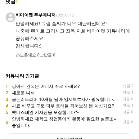
댓글
1
비마이펫 두부매니저
2025.06.12
안녕하세요! 그림 솜씨가 너무 대단하신데요!
나중에 팬아트 그리시고 꼬옥 저희 비마이펫 커뮤니티에
공유해주세요!
감사합니다:)
도움돼요
0
답글
0
커뮤니티 인기글
1
강아지 간식은 어디서 주로 사세요?
댓글 2
2
새로운 녀석
댓글 1
3
골든리트리버 10개월 남아 임시보호자가 필요합니다.
댓글 0
4
사료 바꾸고 구토·피부 트러블 겪어보신 분 계신가요?
댓글 1
5
펫니스태안 기자단을 모집합니다🐾
댓글 0
안녕하세요 대학교 창업동아리 활동에 필요한 설문조사
6
댓글 0
중입니다.