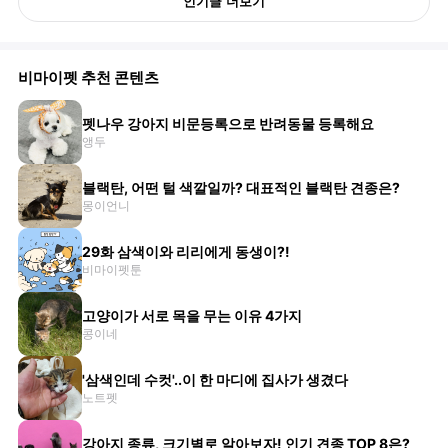
인기글 더보기
비마이펫 추천 콘텐츠
펫나우 강아지 비문등록으로 반려동물 등록해요
앵두
블랙탄, 어떤 털 색깔일까? 대표적인 블랙탄 견종은?
몽이언니
29화 삼색이와 리리에게 동생이?!
비마이펫툰
고양이가 서로 목을 무는 이유 4가지
콩이네
'삼색인데 수컷'..이 한 마디에 집사가 생겼다
노트펫
강아지 종류, 크기별로 알아보자! 인기 견종 TOP 8은?