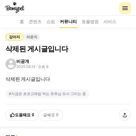
홈
콘텐츠
쇼핑
커뮤니티
동물병원
서비스
강아지
라운지
삭제된 게시글입니다
비공개
2025.06.12
· 조회 9
삭제된 게시글입니다
#
지금은 초코고래밥 먹는 쥬쥬님 프사 그리는 중
도움돼요
0
글쎄요
0