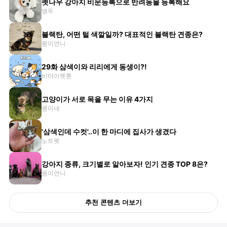
펫나우 강아지 비문등록으로 반려동물 등록해요
앵두
블랙탄, 어떤 털 색깔일까? 대표적인 블랙탄 견종은?
몽이언니
29화 삼색이와 리리에게 동생이?!
비마이펫툰
고양이가 서로 목을 무는 이유 4가지
콩이네
'삼색인데 수컷'..이 한 마디에 집사가 생겼다
노트펫
강아지 종류, 크기별로 알아보자! 인기 견종 TOP 8은?
몽이언니
추천 콘텐츠 더보기