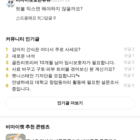
비마이펫보는쥬쥬
2025.07.24
핏볼 믹스면 해야하지 않을까요?
도움돼요
0
답글
0
커뮤니티 인기글
1
강아지 간식은 어디서 주로 사세요?
댓글 2
2
새로운 녀석
댓글 1
3
골든리트리버 10개월 남아 임시보호자가 필요합니다.
댓글 0
4
사료 바꾸고 구토·피부 트러블 겪어보신 분 계신가요?
댓글 1
5
펫니스태안 기자단을 모집합니다🐾
댓글 0
안녕하세요 대학교 창업동아리 활동에 필요한 설문조사
6
댓글 0
중입니다.
인기글 더보기
비마이펫 추천 콘텐츠