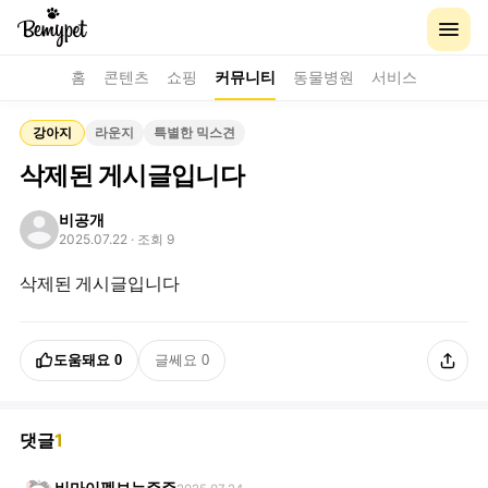
홈
콘텐츠
쇼핑
커뮤니티
동물병원
서비스
강아지
라운지
특별한 믹스견
삭제된 게시글입니다
비공개
2025.07.22
· 조회 9
삭제된 게시글입니다
도움돼요
0
글쎄요
0
댓글
1