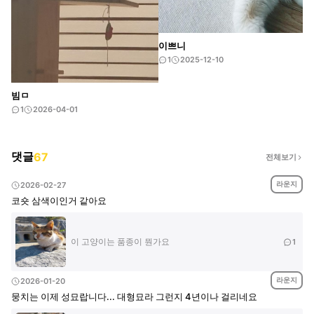
이쁘니
1
2025-12-10
빔ㅁ
1
2026-04-01
댓글
67
전체보기
라운지
2026-02-27
코숏 삼색이인거 같아요
이 고양이는 품종이 뭔가요
1
라운지
2026-01-20
뭉치는 이제 성묘랍니다... 대형묘라 그런지 4년이나 걸리네요