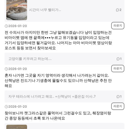
시간이 너무 빨리가...
2
라운지
2026-01-20
전 수의사가 아지미만 한번 그냥 말해보겠습니다 냥이 입양하는건
비마이펫 앱에 맨 끝쪽에•••누르고 유기동물 입양이라고 있는데
거기서 입양하세면 될거같아요. 나머지는 아마 비마이펫 영상이랑
포스트 등등 보면서 찾아보세요
고양이를 키우려고 하는데....
1
라운지
2026-01-20
혼자 나가면 그곳을 자기 영역이라 생각해서 나가려는거 같아요.
산책냥은 진드기나 기생충에 물릴수도 있으니까 산책냥은 추천 안
해요
자꾸 테라스에 나가려고 해요.. +산책냥이 +좁은집 이사..?
1
라운지
2026-01-20
찾아보니까 캣그라스같은 풀먹어서 그런걸수도 있고, 췌장염이랑
간 종양 등등에서 초록 토가 나온데요