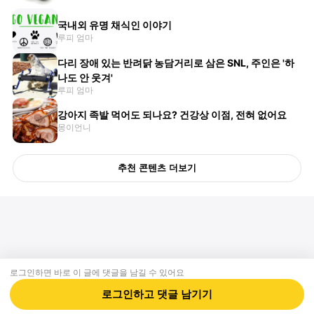
국내외 유명 채식인 이야기
루피 엄마
다리 장애 있는 반려닭 농담거리로 삼은 SNL, 주인은 '하
나도 안 웃겨'
루피 엄마
강아지 족발 먹어도 되나요? 건강상 이점, 전혀 없어요
몽이언니
추천 콘텐츠 더보기
로그인하면 바로 이 글에
댓글
을 남길 수 있어요
회사소개
제휴제안
이용약관
개인정보처리방침
크리에이터 신청
동물병원
고객센터
로그인하고
댓글
남기기