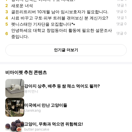
2
새로운 녀석
댓글 1
3
골든리트리버 10개월 남아 임시보호자가 필요합니다.
댓글 0
4
사료 바꾸고 구토·피부 트러블 겪어보신 분 계신가요?
댓글 1
5
펫니스태안 기자단을 모집합니다🐾
댓글 0
안녕하세요 대학교 창업동아리 활동에 필요한 설문조사
6
댓글 0
중입니다.
인기글 더보기
비마이펫 추천 콘텐츠
강아지 상추, 배추 등 쌈 채소 먹어도 될까?
몽이언니
미국에서 만난 고양이들
clarekang
고양이, 무화과 먹으면 위험해요!
butter pancake