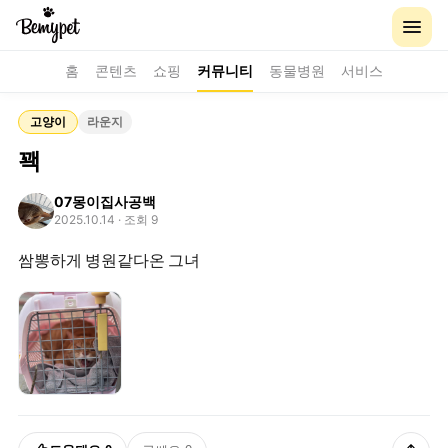
홈
콘텐츠
쇼핑
커뮤니티
동물병원
서비스
고양이
라운지
꽥
07몽이집사공백
2025.10.14
· 조회 9
쌈뽕하게 병원같다온 그녀