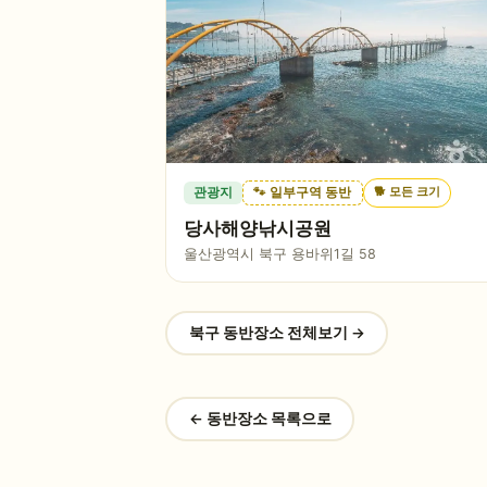
🐕
모든 크기
관광지
🐾 일부구역 동반
당사해양낚시공원
울산광역시 북구 용바위1길 58
북구
동반장소 전체보기 →
← 동반장소 목록으로