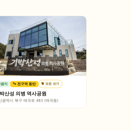
🐕
모든 크기
관광지
🐾 전구역 동반
박산성 의병 역사공원
산광역시 북구 매곡로 483 (매곡동)