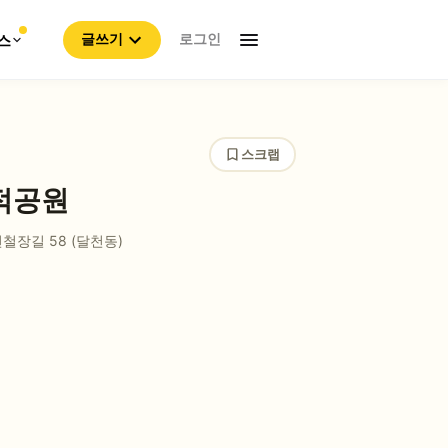
로그인
스
글쓰기
스크랩
적공원
철장길 58 (달천동)