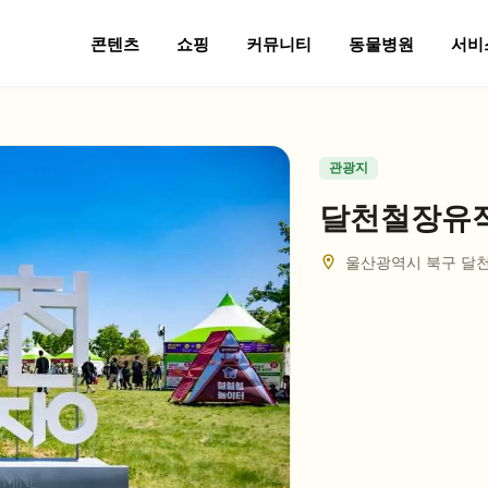
콘텐츠
쇼핑
커뮤니티
동물병원
서비
관광지
달천철장유
울산광역시 북구 달천