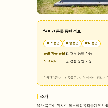
🐾 반려동물 동반 정보
🐕
소형견
🐕
중형견
🐕
대형견
동반 가능 동물
전 견종 동반 가능
사고 대비
전 견종 동반 가능
한국관광공사 반려동물 동반여행 데이터
· 정보 기준
소개
울산 북구에 위치한 달천철장유적공원은 반려동