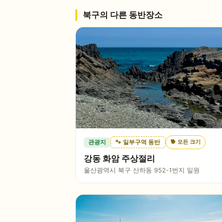
북구
의 다른 동반장소
🐕
모든 크기
관광지
🐾 일부구역 동반
강동 화암 주상절리
울산광역시 북구 산하동 952-1번지 일원