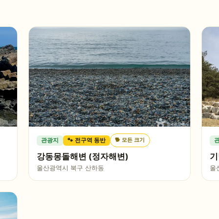
🐕
모든 크기
관광지
🐾 전구역 동반
강동몽돌해변 (정자해변)
기
울산광역시 북구 산하동
울