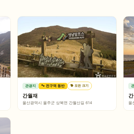
🐕
모든 크기
관광지
🐾 전구역 동반
간월재
간
울산광역시 울주군 상북면 간월산길 614
울