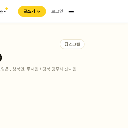
로그인
스
글쓰기
스크랩
)
언양읍
, 상북면, 두서면 / 경북 경주시 산내면