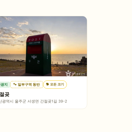
🐕
모든 크기
관광지
🐾 일부구역 동반
절곶
산광역시 울주군 서생면 간절곶1길 39-2