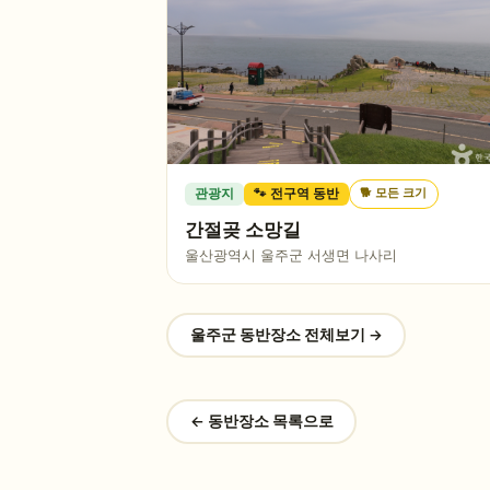
🐕
모든 크기
관광지
🐾 전구역 동반
간절곶 소망길
울산광역시 울주군 서생면 나사리
울주군
동반장소 전체보기 →
← 동반장소 목록으로