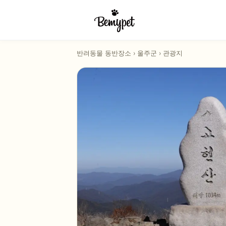
반려동물 동반장소
›
울주군
›
관광지