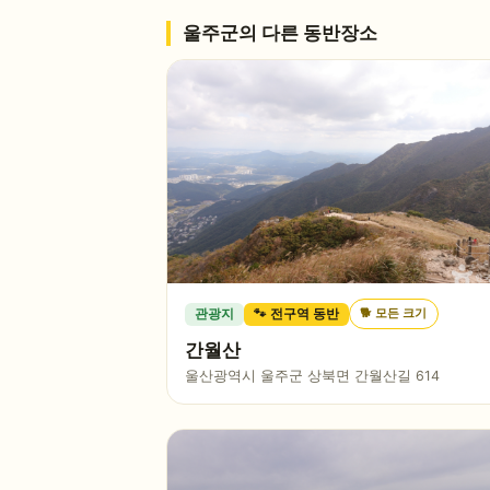
울주군
의 다른 동반장소
🐕
모든 크기
관광지
🐾 전구역 동반
간월산
울산광역시 울주군 상북면 간월산길 614