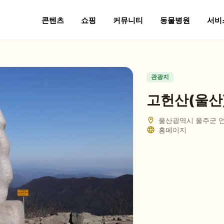
콘텐츠
쇼핑
커뮤니티
동물병원
서비
관광지
고헌산(울산
울산광역시 울주군 
홈페이지