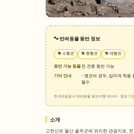
🐾 반려동물 동반 정보
🐕
소형견
🐕
중형견
🐕
대형견
동반 가능 동물
전 견종 동반 가능
기타 안내
- 맹견의 경우, 입마개 착용
필수
한국관광공사 반려동물 동반여행 데이터
· 정보 기준
소개
고헌산은 울산 울주군에 위치한 관광지로, 전