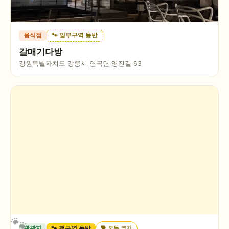
음식점
🐾 일부구역 동반
갈매기다방
강원특별자치도 강릉시 연곡면 영진길 63
🐕
모든 크기
관광지
🐾 전구역 동반