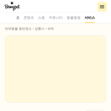
홈
콘텐츠
쇼핑
커뮤니티
동물병원
서비스
반려동물 동반장소
›
강릉시
›
숙박