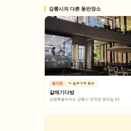
강릉시
의 다른 동반장소
음식점
🐾 일부구역 동반
갈매기다방
강원특별자치도 강릉시 연곡면 영진길 63