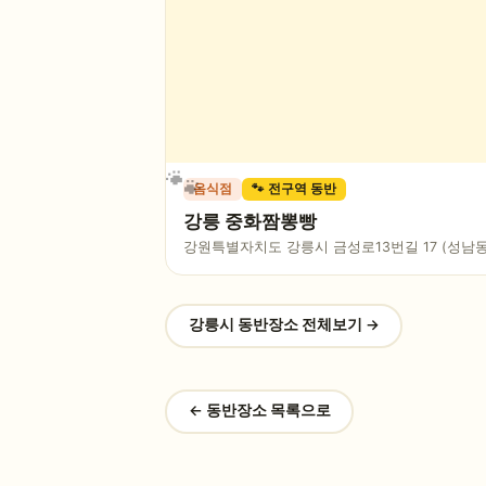
음식점
🐾 전구역 동반
강릉 중화짬뽕빵
강원특별자치도 강릉시 금성로13번길 17 (성남동
강릉시
동반장소 전체보기 →
← 동반장소 목록으로