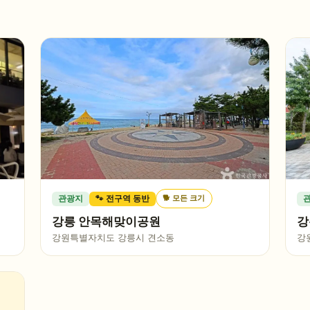
🐕
모든 크기
관광지
🐾 전구역 동반
강릉 안목해맞이공원
강
강원특별자치도 강릉시 견소동
강