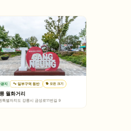
🐕
모든 크기
관광지
🐾 일부구역 동반
릉 월화거리
원특별자치도 강릉시 금성로11번길 9