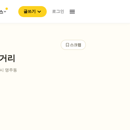
로그인
스
글쓰기
스크랩
 거리
시 명주동