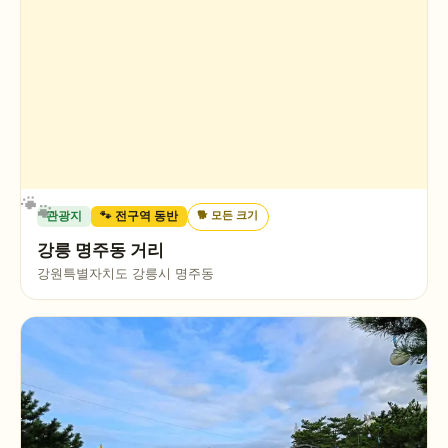
🐕
모든 크기
관광지
🐾 전구역 동반
강릉 명주동 거리
강원특별자치도 강릉시 명주동