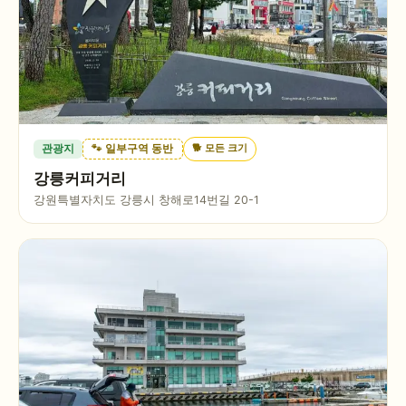
🐕
모든 크기
관광지
🐾 일부구역 동반
강릉커피거리
강원특별자치도 강릉시 창해로14번길 20-1