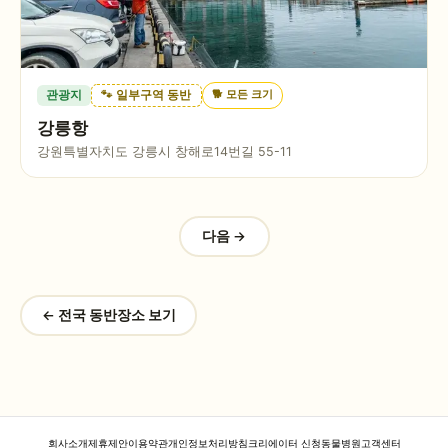
🐕
모든 크기
관광지
🐾 일부구역 동반
강릉항
강원특별자치도 강릉시 창해로14번길 55-11
다음 →
← 전국 동반장소 보기
회사소개
제휴제안
이용약관
개인정보처리방침
크리에이터 신청
동물병원
고객센터