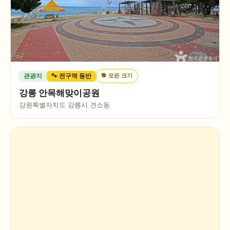
🐕
모든 크기
관광지
🐾 전구역 동반
강릉 안목해맞이공원
강원특별자치도 강릉시 견소동