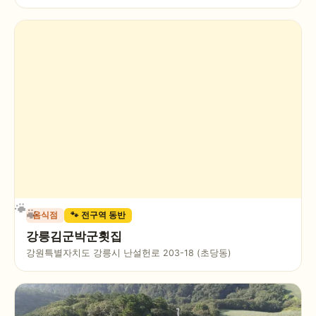
음식점
🐾 전구역 동반
강릉김군박군횟집
강원특별자치도 강릉시 난설헌로 203-18 (초당동)