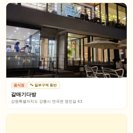
음식점
🐾 일부구역 동반
갈매기다방
강원특별자치도 강릉시 연곡면 영진길 63