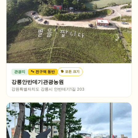
🐕
모든 크기
관광지
🐾 전구역 동반
강릉안반데기관광농원
강원특별자치도 강릉시 안반데기1길 203