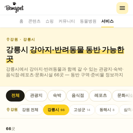
홈
콘텐츠
쇼핑
커뮤니티
동물병원
서비스
강원
· 강릉시
강릉시
강아지·반려동물 동반
가능한
곳
강릉시
에서 강아지·반려동물과 함께 갈 수 있는
관광지·숙박·
음식점·레포츠·문화시설
66
곳 — 동반 구역·준비물 정보까지
전체
관광지
숙박
음식점
레포츠
문화시
강원
전체
강릉시
고성군
동해시
삼척
강원
66
14
8
66
곳