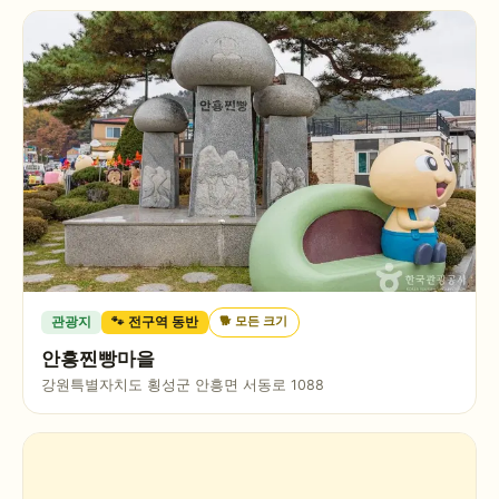
🐕
모든 크기
관광지
🐾 전구역 동반
안흥찐빵마을
강원특별자치도 횡성군 안흥면 서동로 1088