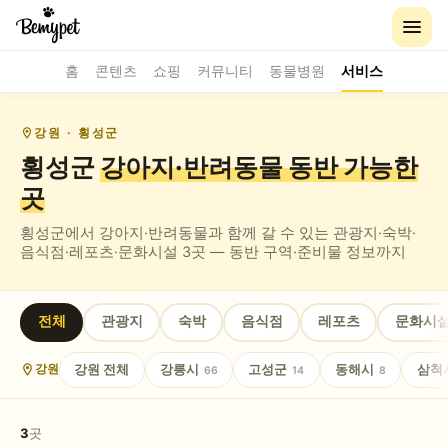
홈
콘텐츠
쇼핑
커뮤니티
동물병원
서비스
강원
· 횡성군
횡성군
강아지·반려동물 동반
가능한
곳
횡성군
에서 강아지·반려동물과 함께 갈 수 있는
관광지·숙박·
음식점·레포츠·문화시설
3
곳 — 동반 구역·준비물 정보까지
전체
관광지
숙박
음식점
레포츠
문화시
강원
전체
강릉시
고성군
동해시
삼척
강원
66
14
8
3
곳