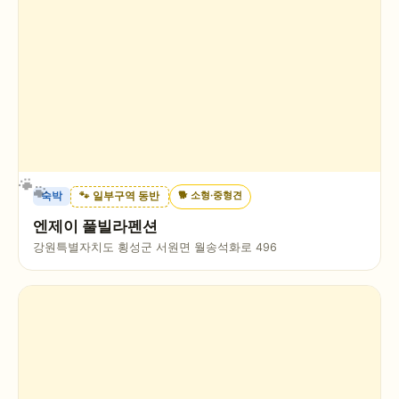
🐕
소형·중형견
숙박
🐾 일부구역 동반
엔제이 풀빌라펜션
강원특별자치도 횡성군 서원면 월송석화로 496