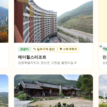
🐕
소형·중형견
관광지
🐾 일부구역 동반
메이힐스리조트
민
강원특별자치도 정선군 고한읍 물한리길 8
강