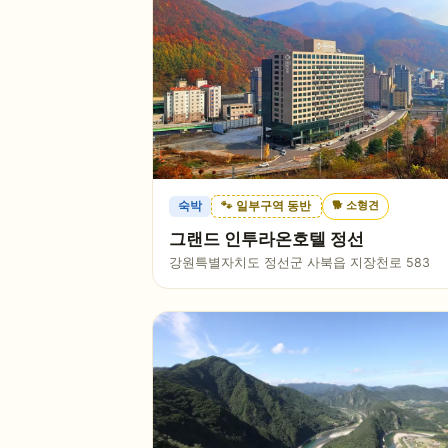
🐕
소형견
숙박
🐾 일부구역 동반
그랜드 인투라온호텔 정선
강원특별자치도 정선군 사북읍 지장천로 583