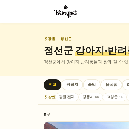
강원
· 정선군
정선군
강아지·반려
정선군
에서 강아지·반려동물과 함께 갈 수 
전체
관광지
숙박
음식점
강원
강원
전체
강릉시
고성군
66
14
8
곳