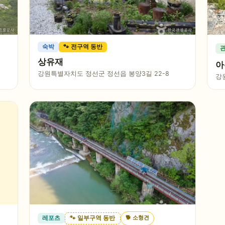
숙박
🐾 전구역 동반
상유재
아
강원특별자치도 정선군 정선읍 봉양3길 22-8
강
🐕
소형견
레포츠
🐾 일부구역 동반