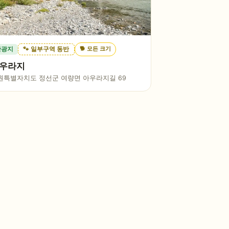
🐕
모든 크기
관광지
🐾 일부구역 동반
우라지
원특별자치도 정선군 여량면 아우라지길 69