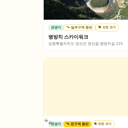
🐕
모든 크기
관광지
🐾 일부구역 동반
병방치 스카이워크
강원특별자치도 정선군 정선읍 병방치길 225
🐕
모든 크기
관광지
🐾 전구역 동반