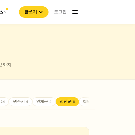
로그인
스
글쓰기
정보까지
원주시
인제군
정선군
철원군
춘천시
24
6
4
8
8
24