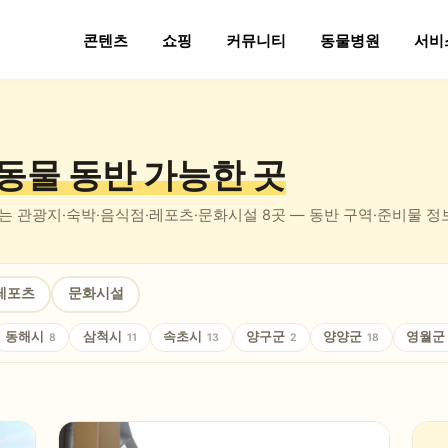
콘텐츠
쇼핑
커뮤니티
동물병원
서비
동물 동반
가능한 곳
있는
관광지·숙박·음식점·레포츠·문화시설
8
곳 — 동반 구역·준비물 
레포츠
문화시설
동해시
삼척시
속초시
양구군
양양군
영월군
8
11
13
2
18