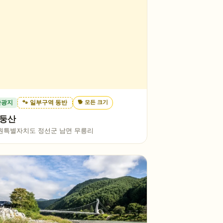
🐕
모든 크기
관광지
🐾 일부구역 동반
둥산
원특별자치도 정선군 남면 무릉리