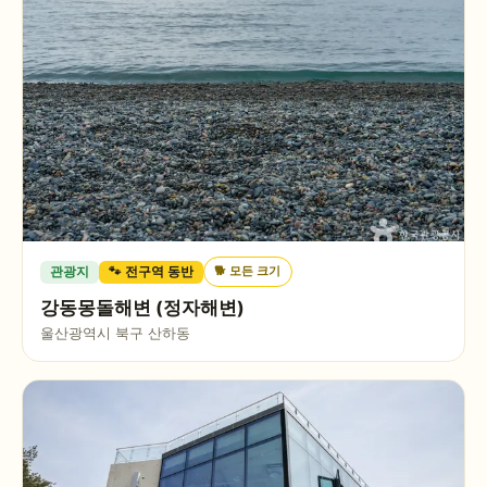
🐕
모든 크기
관광지
🐾 전구역 동반
강동몽돌해변 (정자해변)
울산광역시 북구 산하동