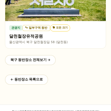
🐕
모든 크기
관광지
🐾 일부구역 동반
달천철장유적공원
울산광역시 북구 달천철장길 58 (달천동)
북구
동반장소 전체보기 →
← 동반장소 목록으로