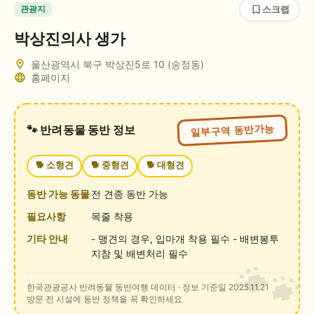
스크랩
관광지
박상진의사 생가
울산광역시 북구 박상진5로 10 (송정동)
홈페이지
일부구역 동반가능
🐾 반려동물 동반 정보
🐕
소형견
🐕
중형견
🐕
대형견
동반 가능 동물
전 견종 동반 가능
필요사항
목줄 착용
기타 안내
- 맹견의 경우, 입마개 착용 필수 - 배변봉투
지참 및 배변처리 필수
한국관광공사 반려동물 동반여행 데이터
· 정보 기준일 2025.11.21
방문 전 시설에 동반 정책을 꼭 확인하세요