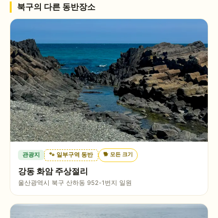
북구
의 다른 동반장소
🐕
모든 크기
관광지
🐾 일부구역 동반
강동 화암 주상절리
울산광역시 북구 산하동 952-1번지 일원