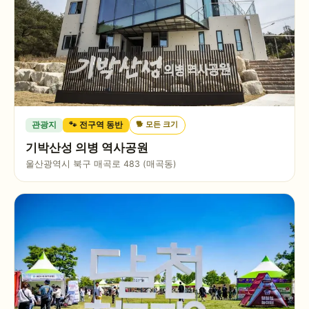
🐕
모든 크기
관광지
🐾 전구역 동반
기박산성 의병 역사공원
울산광역시 북구 매곡로 483 (매곡동)