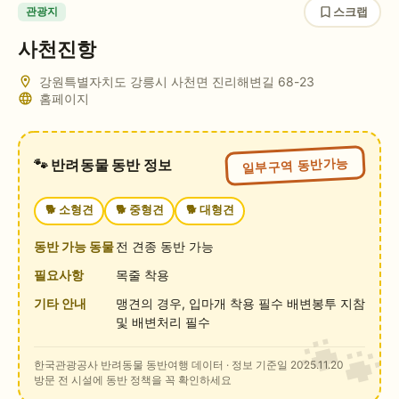
스크랩
관광지
사천진항
강원특별자치도 강릉시 사천면 진리해변길 68-23
홈페이지
일부구역 동반가능
🐾 반려동물 동반 정보
🐕
소형견
🐕
중형견
🐕
대형견
동반 가능 동물
전 견종 동반 가능
필요사항
목줄 착용
기타 안내
맹견의 경우, 입마개 착용 필수 배변봉투 지참
및 배변처리 필수
한국관광공사 반려동물 동반여행 데이터
· 정보 기준일 2025.11.20
방문 전 시설에 동반 정책을 꼭 확인하세요