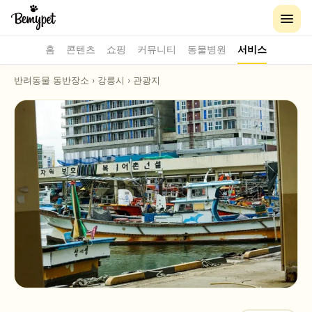
홈
콘텐츠
쇼핑
커뮤니티
동물병원
서비스
반려동물 동반장소
›
강릉시
›
관광지