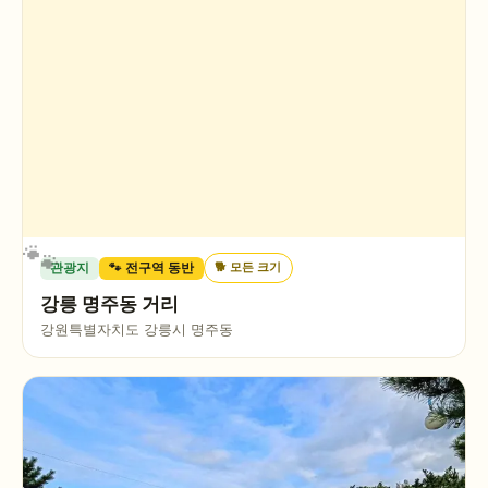
🐕
모든 크기
관광지
🐾 전구역 동반
강릉 명주동 거리
강원특별자치도 강릉시 명주동