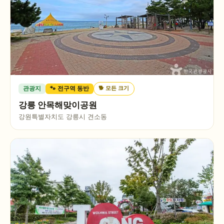
🐕
모든 크기
관광지
🐾 전구역 동반
강릉 안목해맞이공원
강원특별자치도 강릉시 견소동