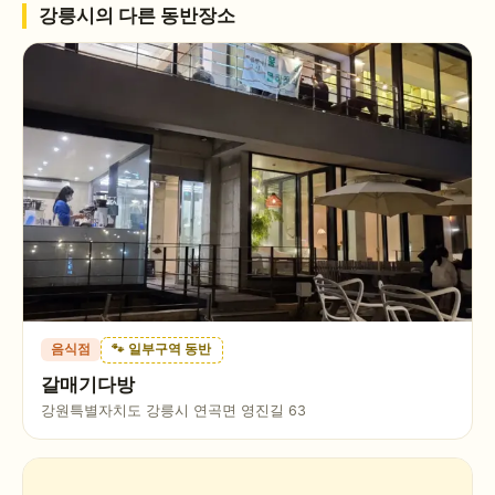
강릉시
의 다른 동반장소
음식점
🐾 일부구역 동반
갈매기다방
강원특별자치도 강릉시 연곡면 영진길 63