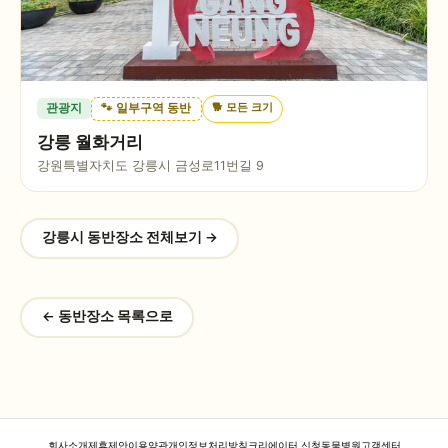
🐕
모든 크기
관광지
🐾 일부구역 동반
강릉 월화거리
강원특별자치도 강릉시 금성로11번길 9
강릉시
동반장소 전체보기 →
← 동반장소 목록으로
회사소개
제휴제안
이용약관
개인정보처리방침
크리에이터 신청
동물병원
고객센터