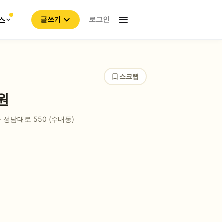
로그인
스
글쓰기
스크랩
원
성남대로 550 (수내동)