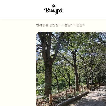
반려동물 동반장소
›
성남시
›
관광지