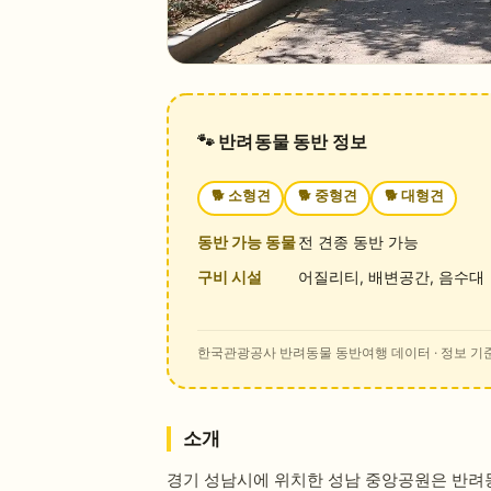
🐾 반려동물 동반 정보
🐕
소형견
🐕
중형견
🐕
대형견
동반 가능 동물
전 견종 동반 가능
구비 시설
어질리티, 배변공간, 음수대
한국관광공사 반려동물 동반여행 데이터
· 정보 기준
소개
경기 성남시에 위치한 성남 중앙공원은 반려동