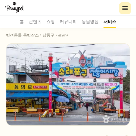
홈
콘텐츠
쇼핑
커뮤니티
동물병원
서비스
반려동물 동반장소
›
남동구
›
관광지