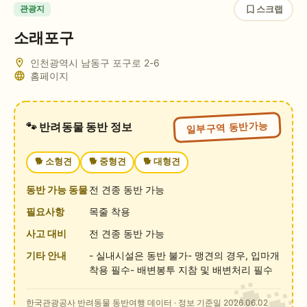
스크랩
관광지
소래포구
인천광역시 남동구 포구로 2-6
홈페이지
일부구역 동반가능
🐾 반려동물 동반 정보
🐕
소형견
🐕
중형견
🐕
대형견
동반 가능 동물
전 견종 동반 가능
필요사항
목줄 착용
사고 대비
전 견종 동반 가능
기타 안내
- 실내시설은 동반 불가- 맹견의 경우, 입마개
착용 필수- 배변봉투 지참 및 배변처리 필수
한국관광공사 반려동물 동반여행 데이터
· 정보 기준일 2026.06.02