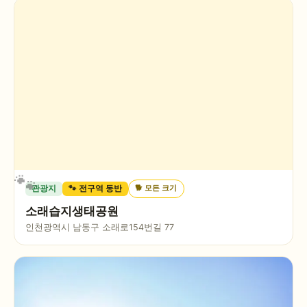
🐕
모든 크기
관광지
🐾 전구역 동반
소래습지생태공원
인천광역시 남동구 소래로154번길 77