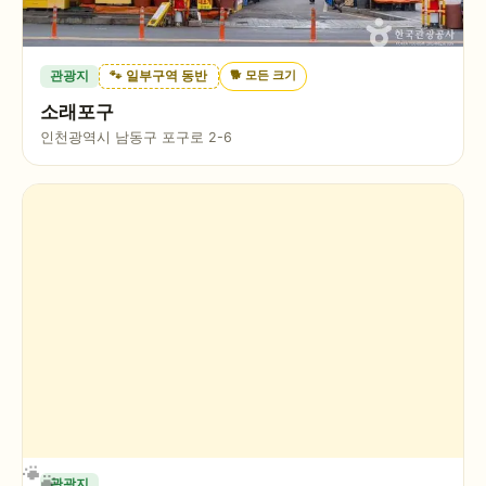
🐕
모든 크기
관광지
🐾 일부구역 동반
소래포구
인천광역시 남동구 포구로 2-6
관광지