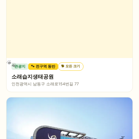
🐕
모든 크기
관광지
🐾 전구역 동반
소래습지생태공원
인천광역시 남동구 소래로154번길 77