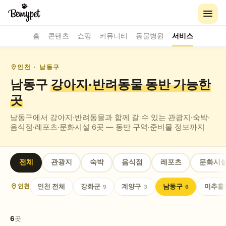
홈
콘텐츠
쇼핑
커뮤니티
동물병원
서비스
인천
· 남동구
남동구
강아지·반려동물 동반
가능한
곳
남동구
에서 강아지·반려동물과 함께 갈 수 있는
관광지·숙박·
음식점·레포츠·문화시설
6
곳 — 동반 구역·준비물 정보까지
전체
관광지
숙박
음식점
레포츠
문화시
인천
전체
강화군
계양구
남동구
미추홀
인천
9
3
6
6
곳