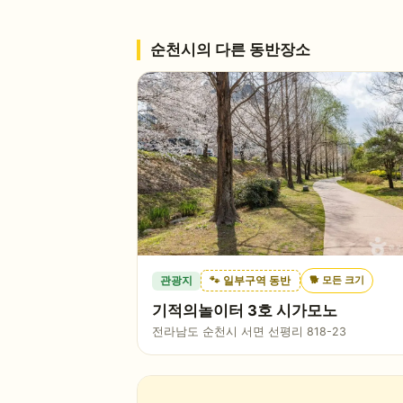
순천시
의 다른 동반장소
🐕
모든 크기
관광지
🐾 일부구역 동반
기적의놀이터 3호 시가모노
전라남도 순천시 서면 선평리 818-23