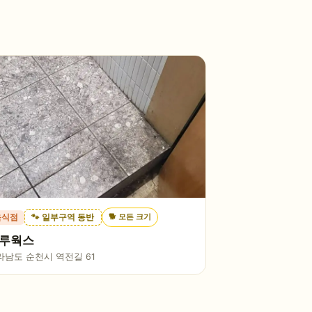
🐕
모든 크기
음식점
🐾 일부구역 동반
루웍스
라남도 순천시 역전길 61