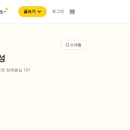
로그인
스
글쓰기
스크랩
성
면 정채봉길 131