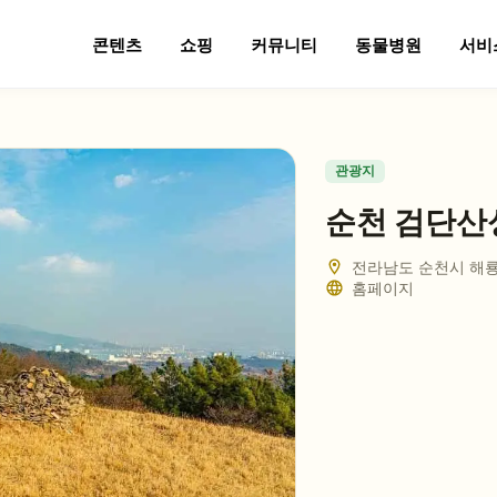
콘텐츠
쇼핑
커뮤니티
동물병원
서비
관광지
순천 검단산
전라남도 순천시 해룡
홈페이지