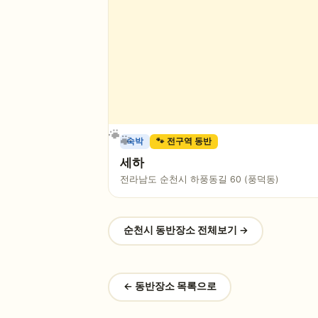
숙박
🐾 전구역 동반
세하
전라남도 순천시 하풍동길 60 (풍덕동)
순천시
동반장소 전체보기 →
← 동반장소 목록으로