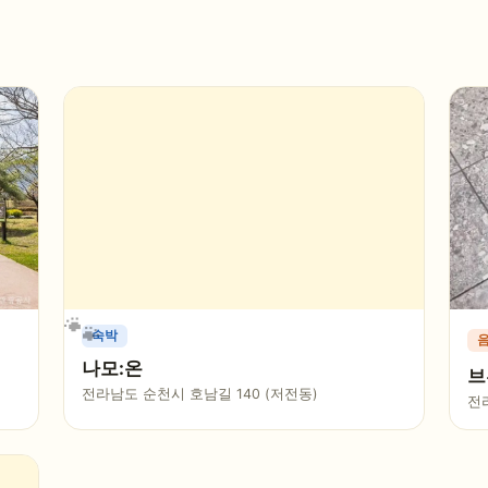
숙박
나모:온
브
전라남도 순천시 호남길 140 (저전동)
전