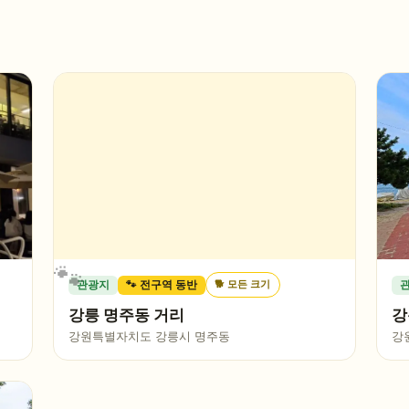
🐕
모든 크기
관광지
🐾 전구역 동반
강릉 명주동 거리
강
강원특별자치도 강릉시 명주동
강