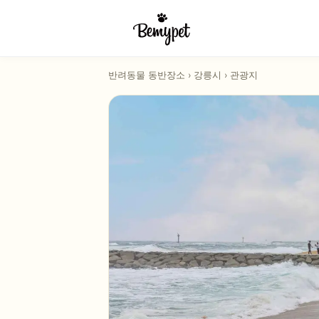
반려동물 동반장소
›
강릉시
›
관광지