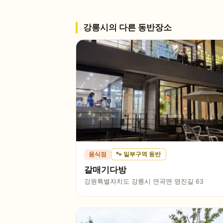
강릉시
의 다른 동반장소
음식점
🐾 일부구역 동반
갈매기다방
강원특별자치도 강릉시 연곡면 영진길 63