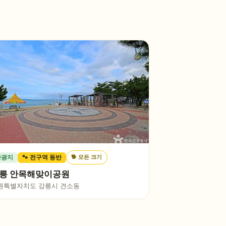
🐕
모든 크기
관광지
🐾 전구역 동반
릉 안목해맞이공원
원특별자치도 강릉시 견소동