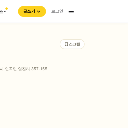
로그인
스
글쓰기
스크랩
시 연곡면 영진리
357-155