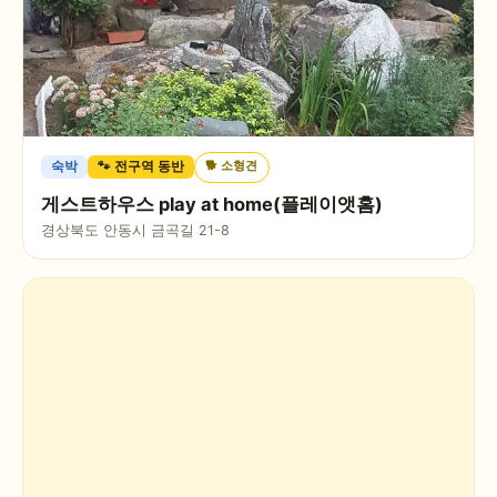
🐕
소형견
숙박
🐾 전구역 동반
게스트하우스 play at home(플레이앳홈)
경상북도 안동시 금곡길 21-8