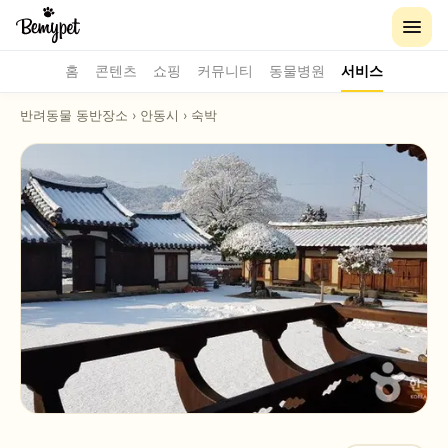
홈
콘텐츠
쇼핑
커뮤니티
동물병원
서비스
반려동물 동반장소
›
안동시
›
숙박