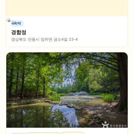
숙박
경함정
경상북도 안동시 임하면 금소4길 23-4