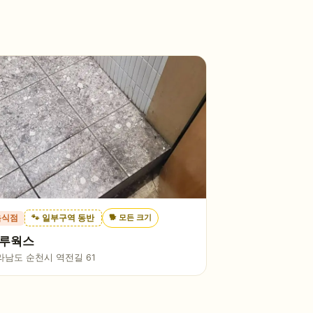
🐕
모든 크기
음식점
🐾 일부구역 동반
루웍스
라남도 순천시 역전길 61