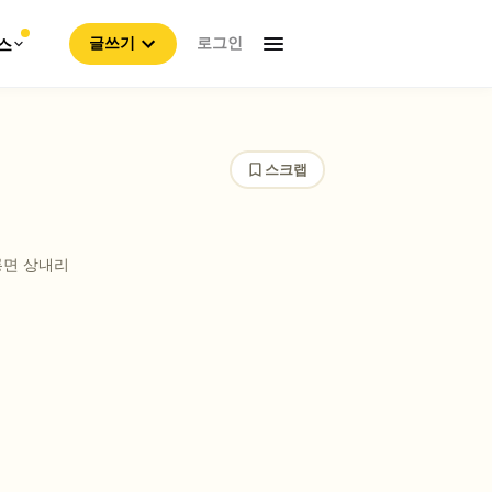
로그인
스
글쓰기
스크랩
룡면 상내리