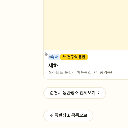
숙박
🐾 전구역 동반
세하
전라남도 순천시 하풍동길 60 (풍덕동)
순천시
동반장소 전체보기 →
← 동반장소 목록으로