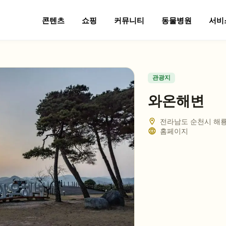
콘텐츠
쇼핑
커뮤니티
동물병원
서비
관광지
와온해변
전라남도 순천시 해
홈페이지