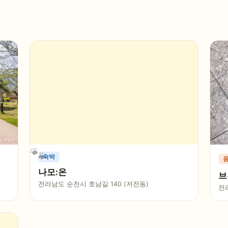
숙박
나모:온
브
전라남도 순천시 호남길 140 (저전동)
전