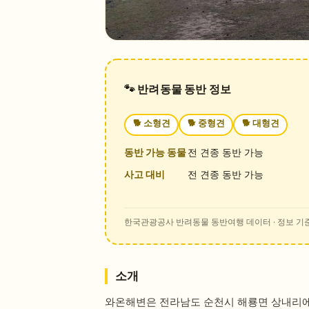
🐾 반려동물 동반 정보
🐕
소형견
🐕
중형견
🐕
대형견
동반 가능 동물
전 견종 동반 가능
사고 대비
전 견종 동반 가능
한국관광공사 반려동물 동반여행 데이터
· 정보 기준
소개
와온해변은 전라남도 순천시 해룡면 상내리에 