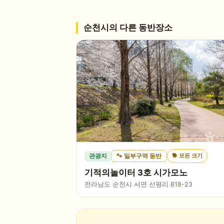
순천시
의 다른 동반장소
🐕
모든 크기
관광지
🐾 일부구역 동반
기적의놀이터 3호 시가모노
전라남도 순천시 서면 선평리 818-23