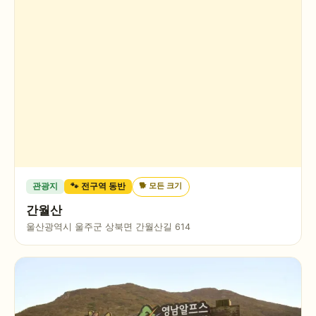
🐕
모든 크기
관광지
🐾 전구역 동반
간월산
울산광역시 울주군 상북면 간월산길 614