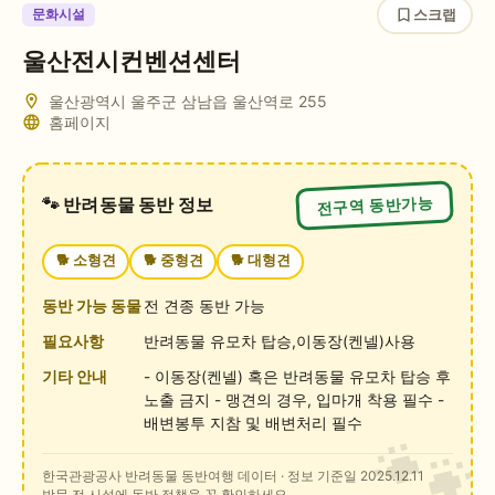
스크랩
문화시설
울산전시컨벤션센터
울산광역시 울주군 삼남읍 울산역로 255
홈페이지
전구역 동반가능
🐾 반려동물 동반 정보
🐕
소형견
🐕
중형견
🐕
대형견
동반 가능 동물
전 견종 동반 가능
필요사항
반려동물 유모차 탑승,이동장(켄넬)사용
기타 안내
- 이동장(켄넬) 혹은 반려동물 유모차 탑승 후
노출 금지 - 맹견의 경우, 입마개 착용 필수 -
배변봉투 지참 및 배변처리 필수
한국관광공사 반려동물 동반여행 데이터
· 정보 기준일 2025.12.11
방문 전 시설에 동반 정책을 꼭 확인하세요