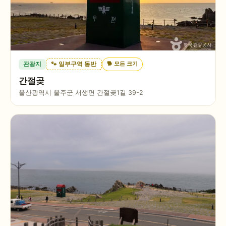
🐕
모든 크기
관광지
🐾 일부구역 동반
간절곶
울산광역시 울주군 서생면 간절곶1길 39-2