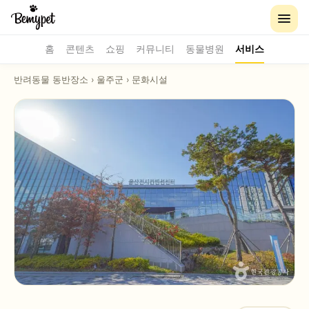
홈
콘텐츠
쇼핑
커뮤니티
동물병원
서비스
반려동물 동반장소
›
울주군
›
문화시설