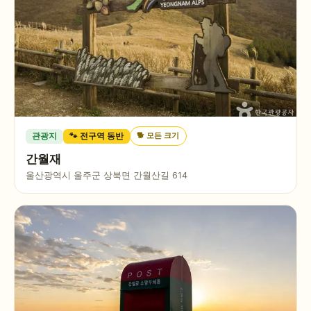
🐕
모든 크기
관광지
🐾 전구역 동반
간월재
울산광역시 울주군 상북면 간월산길 614