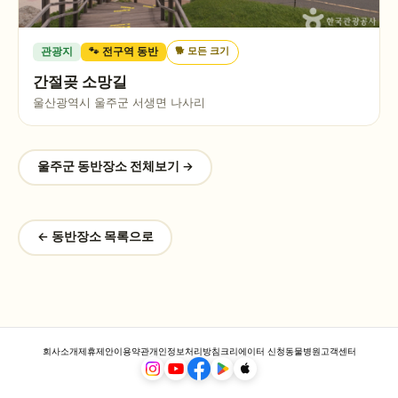
🐕
모든 크기
관광지
🐾 전구역 동반
간절곶 소망길
울산광역시 울주군 서생면 나사리
울주군
동반장소 전체보기 →
← 동반장소 목록으로
회사소개
제휴제안
이용약관
개인정보처리방침
크리에이터 신청
동물병원
고객센터