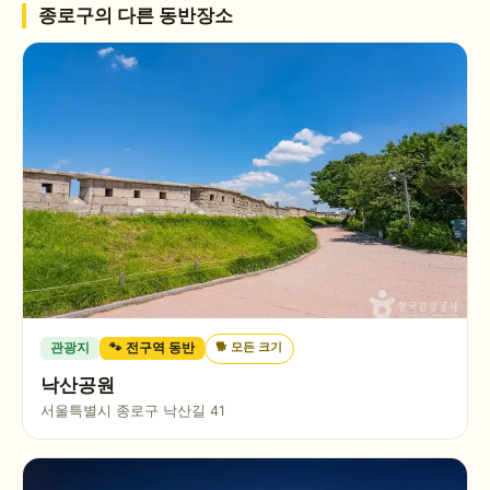
종로구
의 다른 동반장소
🐕
모든 크기
관광지
🐾 전구역 동반
낙산공원
서울특별시 종로구 낙산길 41