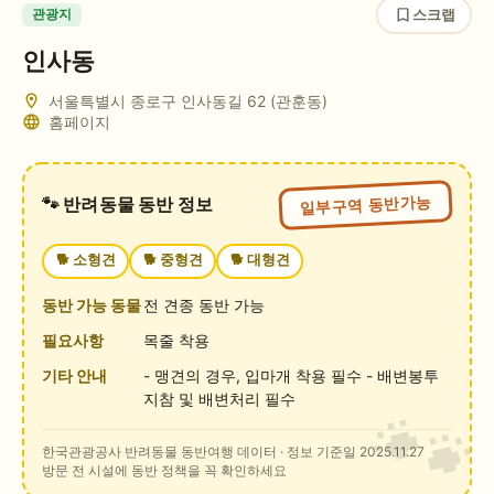
스크랩
관광지
인사동
서울특별시 종로구 인사동길 62 (관훈동)
홈페이지
일부구역 동반가능
🐾 반려동물 동반 정보
🐕
소형견
🐕
중형견
🐕
대형견
동반 가능 동물
전 견종 동반 가능
필요사항
목줄 착용
기타 안내
- 맹견의 경우, 입마개 착용 필수 - 배변봉투
지참 및 배변처리 필수
한국관광공사 반려동물 동반여행 데이터
· 정보 기준일 2025.11.27
방문 전 시설에 동반 정책을 꼭 확인하세요