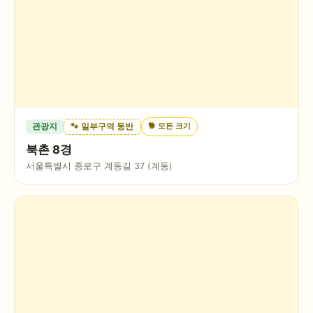
🐕
모든 크기
관광지
🐾 일부구역 동반
북촌 8경
서울특별시 종로구 계동길 37 (계동)