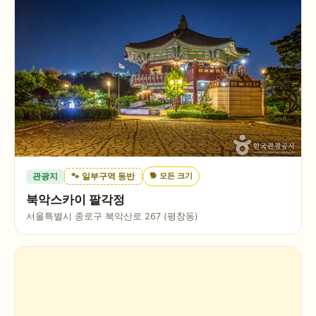
🐕
모든 크기
관광지
🐾 일부구역 동반
북악스카이 팔각정
서울특별시 종로구 북악산로 267 (평창동)