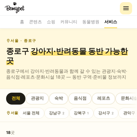
홈
콘텐츠
쇼핑
커뮤니티
동물병원
서비스
서울
· 종로구
종로구
강아지·반려동물 동반
가능한
곳
종로구
에서 강아지·반려동물과 함께 갈 수 있는
관광지·숙박·
음식점·레포츠·문화시설
18
곳 — 동반 구역·준비물 정보까지
전체
관광지
숙박
음식점
레포츠
문화시
서울
전체
강남구
강북구
강서구
관악구
서울
2
1
2
18
곳