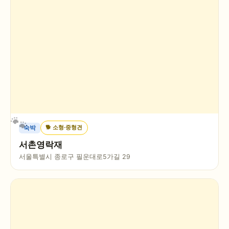
🐕
소형·중형견
숙박
서촌영락재
서울특별시 종로구 필운대로5가길 29