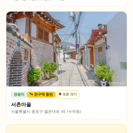
🐕
모든 크기
관광지
🐾 전구역 동반
서촌마을
서울특별시 종로구 필운대로 45 (누하동)