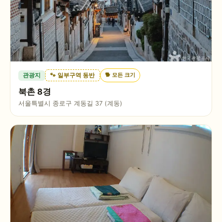
🐕
모든 크기
관광지
🐾 일부구역 동반
북촌 8경
서울특별시 종로구 계동길 37 (계동)