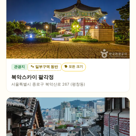
🐕
모든 크기
관광지
🐾 일부구역 동반
북악스카이 팔각정
서울특별시 종로구 북악산로 267 (평창동)