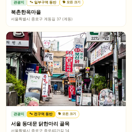
🐕
모든 크기
관광지
🐾 일부구역 동반
북촌한옥마을
서울특별시 종로구 계동길 37 (계동)
🐕
모든 크기
관광지
🐾 전구역 동반
서울 동대문 닭한마리 골목
서울특별시 종로구 종로40가길 14