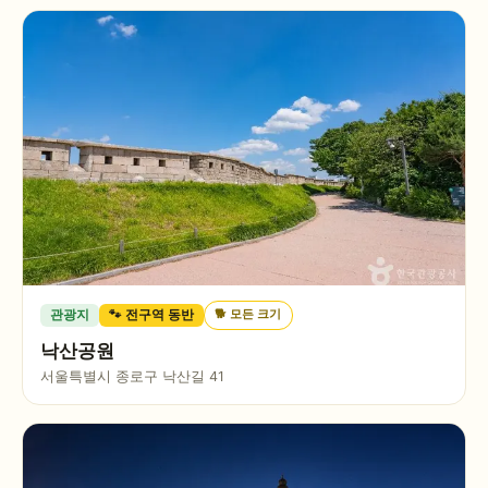
🐕
모든 크기
관광지
🐾 전구역 동반
낙산공원
서울특별시 종로구 낙산길 41