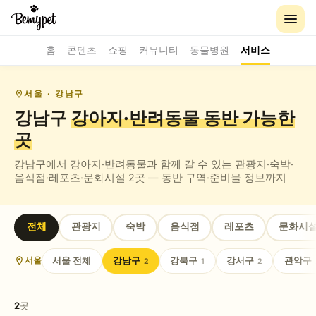
홈
콘텐츠
쇼핑
커뮤니티
동물병원
서비스
서울
· 강남구
강남구
강아지·반려동물 동반
가능한
곳
강남구
에서 강아지·반려동물과 함께 갈 수 있는
관광지·숙박·
음식점·레포츠·문화시설
2
곳 — 동반 구역·준비물 정보까지
전체
관광지
숙박
음식점
레포츠
문화시
서울
전체
강남구
강북구
강서구
관악구
서울
2
1
2
2
곳