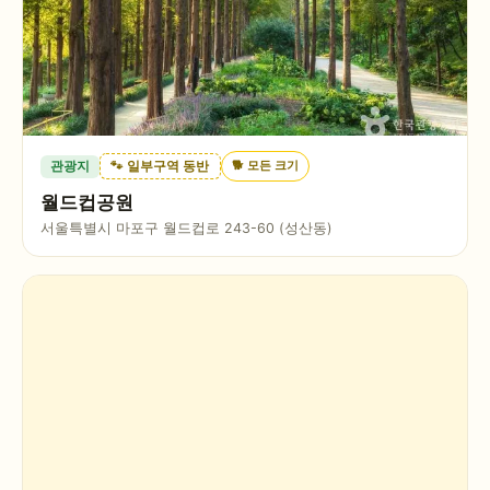
🐕
모든 크기
관광지
🐾 일부구역 동반
월드컵공원
서울특별시 마포구 월드컵로 243-60 (성산동)