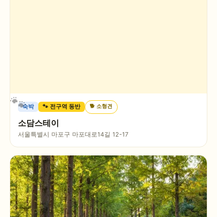
🐕
소형견
숙박
🐾 전구역 동반
소담스테이
서울특별시 마포구 마포대로14길 12-17