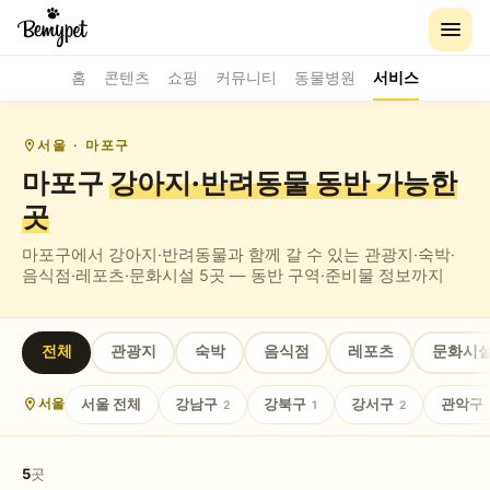
홈
콘텐츠
쇼핑
커뮤니티
동물병원
서비스
서울
· 마포구
마포구
강아지·반려동물 동반
가능한
곳
마포구
에서 강아지·반려동물과 함께 갈 수 있는
관광지·숙박·
음식점·레포츠·문화시설
5
곳 — 동반 구역·준비물 정보까지
전체
관광지
숙박
음식점
레포츠
문화시
서울
전체
강남구
강북구
강서구
관악구
서울
2
1
2
5
곳