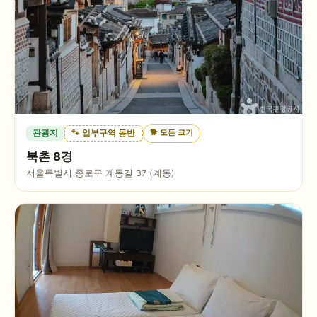
🐕
모든 크기
관광지
🐾 일부구역 동반
북촌 8경
서울특별시 종로구 계동길 37 (계동)