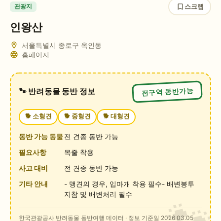
스크랩
관광지
인왕산
서울특별시 종로구 옥인동
홈페이지
전구역 동반가능
🐾 반려동물 동반 정보
🐕
소형견
🐕
중형견
🐕
대형견
동반 가능 동물
전 견종 동반 가능
필요사항
목줄 착용
사고 대비
전 견종 동반 가능
기타 안내
- 맹견의 경우, 입마개 착용 필수- 배변봉투
지참 및 배변처리 필수
한국관광공사 반려동물 동반여행 데이터
· 정보 기준일 2026.03.05