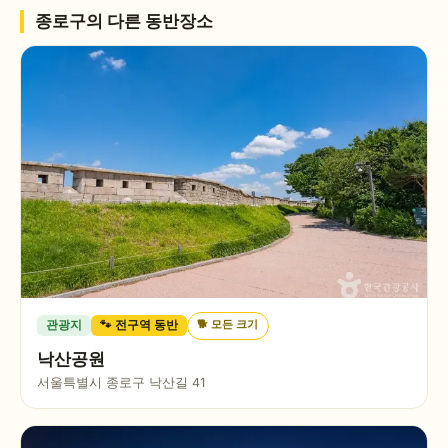
종로구
의 다른 동반장소
🐕
모든 크기
관광지
🐾 전구역 동반
낙산공원
서울특별시 종로구 낙산길 41