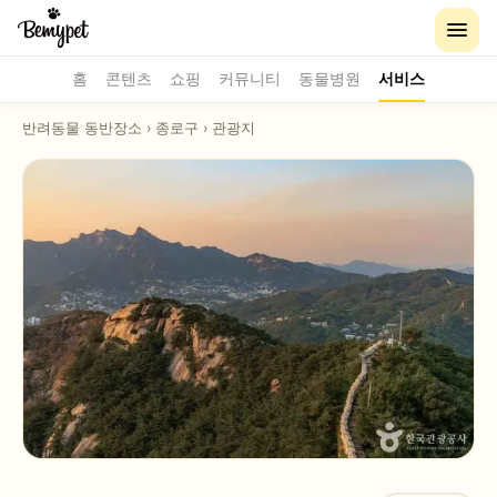
홈
콘텐츠
쇼핑
커뮤니티
동물병원
서비스
반려동물 동반장소
›
종로구
›
관광지