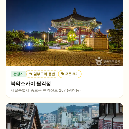
🐕
모든 크기
관광지
🐾 일부구역 동반
북악스카이 팔각정
서울특별시 종로구 북악산로 267 (평창동)