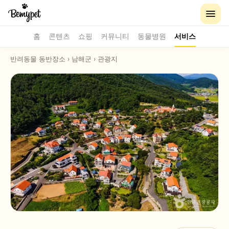
홈
콘텐츠
쇼핑
커뮤니티
동물병원
서비스
반려동물 동반장소
›
남해군
›
관광지