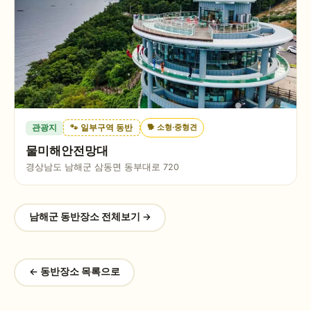
🐕
소형·중형견
관광지
🐾 일부구역 동반
물미해안전망대
경상남도 남해군 삼동면 동부대로 720
남해군
동반장소 전체보기 →
← 동반장소 목록으로