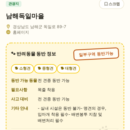
스크랩
관광지
남해독일마을
경상남도 남해군 독일로 89-7
홈페이지
일부구역 동반가능
🐾 반려동물 동반 정보
🐕
소형견
🐕
중형견
🐕
대형견
동반 가능 동물
전 견종 동반 가능
필요사항
목줄 착용
사고 대비
전 견종 동반 가능
기타 안내
- 실내 시설은 동반 불가- 맹견의 경우,
입마개 착용 필수- 배변봉투 지참 및
배변처리 필수