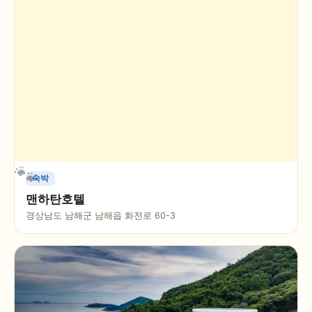
숙박
맨하탄호텔
경상남도 남해군 남해읍 화전로 60-3