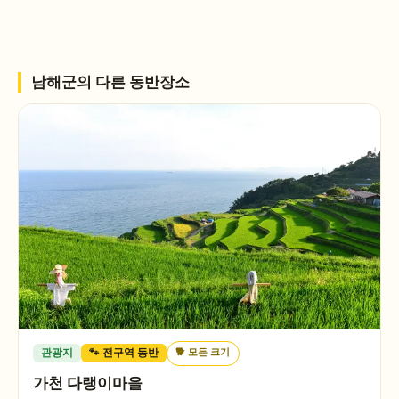
남해군
의 다른 동반장소
🐕
모든 크기
관광지
🐾 전구역 동반
가천 다랭이마을