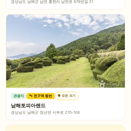
경상남도 남해군 남면 홍현리 남면로 679번길 21
🐕
모든 크기
관광지
🐾 전구역 동반
남해토피아랜드
경상남도 남해군 창선면 서부로 270-106