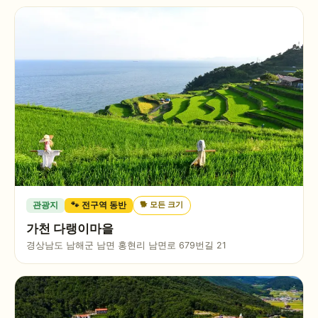
🐕
모든 크기
관광지
🐾 전구역 동반
가천 다랭이마을
경상남도 남해군 남면 홍현리 남면로 679번길 21