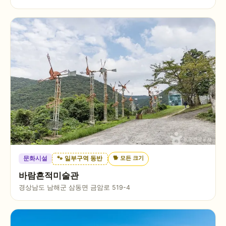
🐕
모든 크기
문화시설
🐾 일부구역 동반
바람흔적미술관
경상남도 남해군 삼동면 금암로 519-4