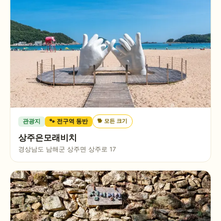
🐕
모든 크기
관광지
🐾 전구역 동반
상주은모래비치
경상남도 남해군 상주면 상주로 17