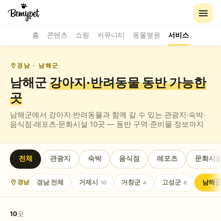
홈
콘텐츠
쇼핑
커뮤니티
동물병원
서비스
경남
· 남해군
남해군
강아지·반려동물 동반
가능한
곳
남해군
에서 강아지·반려동물과 함께 갈 수 있는
관광지·숙박·
음식점·레포츠·문화시설
10
곳 — 동반 구역·준비물 정보까지
전체
관광지
숙박
음식점
레포츠
문화시
경남
전체
거제시
거창군
고성군
남해
경남
10
4
6
10
곳