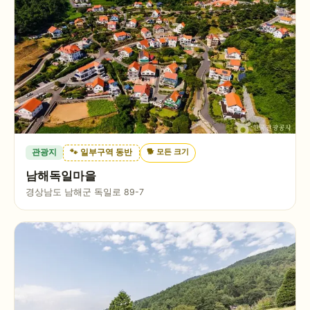
🐕
모든 크기
관광지
🐾 일부구역 동반
남해독일마을
경상남도 남해군 독일로 89-7