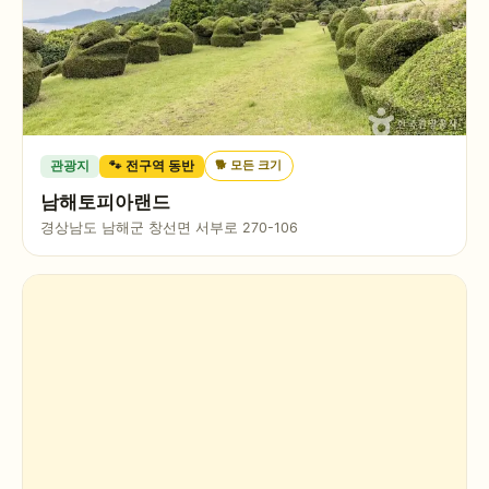
🐕
모든 크기
관광지
🐾 전구역 동반
남해토피아랜드
경상남도 남해군 창선면 서부로 270-106