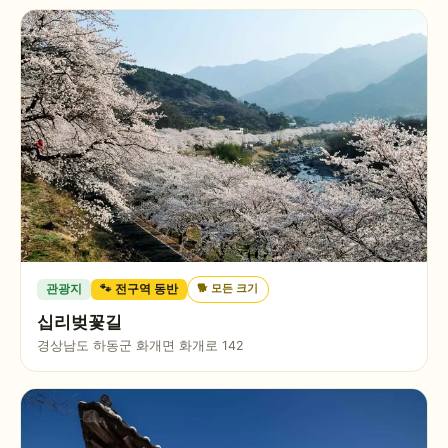
🐕
모든 크기
관광지
🐾 전구역 동반
십리벚꽃길
경상남도 하동군 화개면 화개로 142