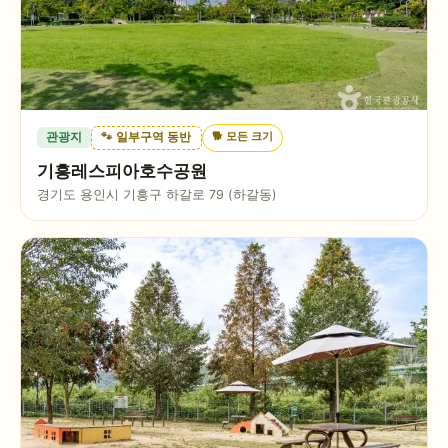
🐕
모든 크기
관광지
🐾 일부구역 동반
기흥레스피아호수공원
경기도 용인시 기흥구 하갈로 79 (하갈동)