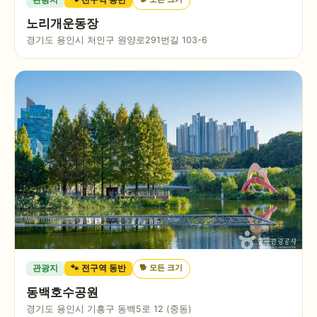
노리개운동장
경기도 용인시 처인구 원양로291번길 103-6
🐕
모든 크기
관광지
🐾 전구역 동반
동백호수공원
경기도 용인시 기흥구 동백5로 12 (중동)