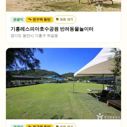
🐕
모든 크기
관광지
🐾 전구역 동반
기흥레스피아호수공원 반려동물놀이터
경기도 용인시 기흥구 하갈동
🐕
모든 크기
관광지
🐾 전구역 동반