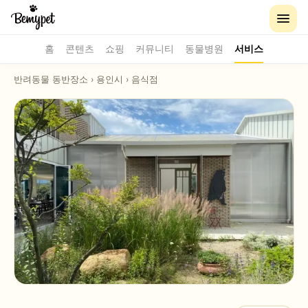
홈
콘텐츠
쇼핑
커뮤니티
동물병원
서비스
반려동물 동반장소
›
용인시
›
음식점