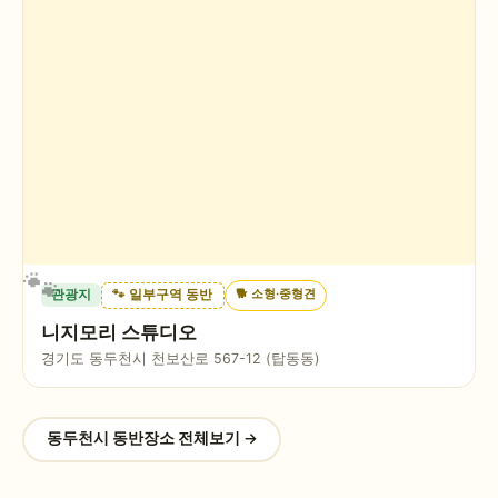
🐕
소형·중형견
관광지
🐾 일부구역 동반
니지모리 스튜디오
경기도 동두천시 천보산로 567-12 (탑동동)
동두천시
동반장소 전체보기 →