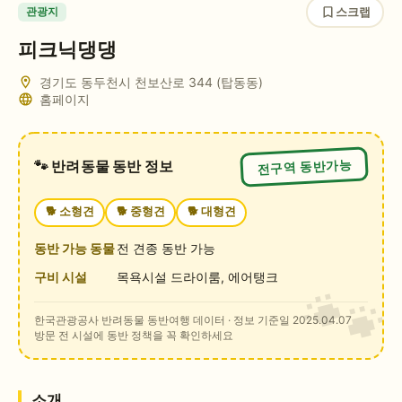
스크랩
관광지
피크닉댕댕
경기도 동두천시 천보산로 344 (탑동동)
홈페이지
전구역 동반가능
🐾 반려동물 동반 정보
🐕
소형견
🐕
중형견
🐕
대형견
동반 가능 동물
전 견종 동반 가능
구비 시설
목욕시설 드라이룸, 에어탱크
한국관광공사 반려동물 동반여행 데이터
· 정보 기준일 2025.04.07
방문 전 시설에 동반 정책을 꼭 확인하세요
소개