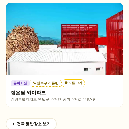
🐕
모든 크기
문화시설
🐾 일부구역 동반
젊은달 와이파크
강원특별자치도 영월군 주천면 송학주천로 1467-9
← 전국 동반장소 보기