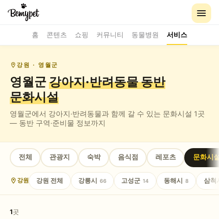
홈
콘텐츠
쇼핑
커뮤니티
동물병원
서비스
강원
· 영월군
영월군
강아지·반려동물 동반
문화시설
영월군
에서 강아지·반려동물과 함께 갈 수 있는
문화시설
1
곳
— 동반 구역·준비물 정보까지
전체
관광지
숙박
음식점
레포츠
문화시
강원
전체
강릉시
고성군
동해시
삼척
강원
66
14
8
1
곳