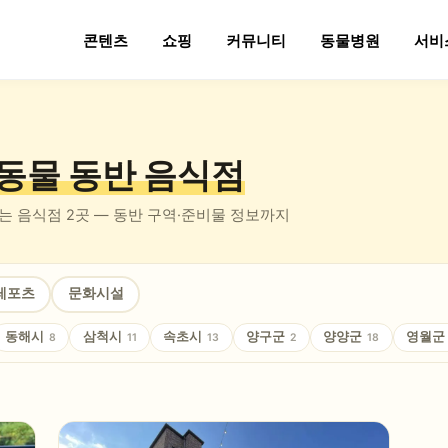
콘텐츠
쇼핑
커뮤니티
동물병원
서비
동물 동반
음식점
있는
음식점
2
곳 — 동반 구역·준비물 정보까지
레포츠
문화시설
동해시
삼척시
속초시
양구군
양양군
영월군
8
11
13
2
18