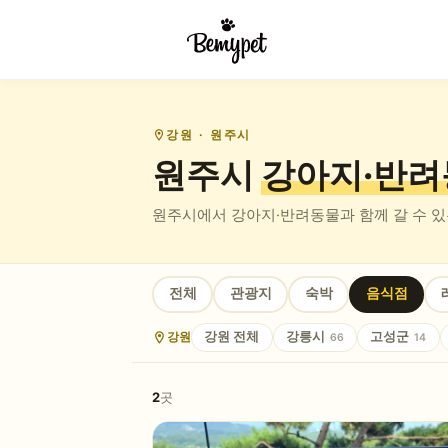
강원
· 원주시
원주시
강아지·반려
원주시
에서 강아지·반려동물과 함께 갈 수 
전체
관광지
숙박
음식점
강원
강원
전체
강릉시
고성군
66
14
2
곳