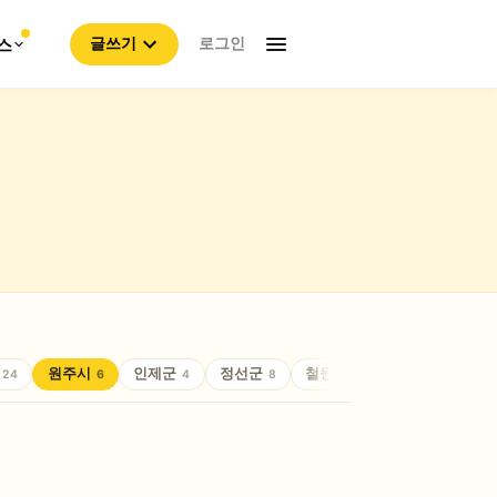
로그인
스
글쓰기
원주시
인제군
정선군
철원군
춘천시
24
6
4
8
8
24